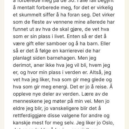
å forberede meg på de 30. I alle fall begynt
å mentalt forberede meg, for det er virkelig
et skummelt siffer å ha foran seg. Det virker
som de fleste av vennene mine allerede har
funnet ut av hva de skal gjøre, de vet hva
som er sin plass i livet. Enten så er det å
være gift eller samboer og å ha barn. Eller
så er det å følge en karrierevei de har
planlagt siden barnehagen. Men jeg
derimot, aner ikke hva jeg vil bli, hvem jeg
er, og hvor min plass i verden er. Altså, jeg
vet hva jeg liker, hva som gir meg glede og
hva som gir meg energi. Det er jo å reise. Å
oppleve nye deler av verden. Lære av de
menneskene jeg møter på min vei. Men jo
eldre jeg blir, jo vanskeligere blir det å
rettferdiggjøre disse valgene for andre og
kanskje mest for meg selv. Jeg liker jo Oslo,