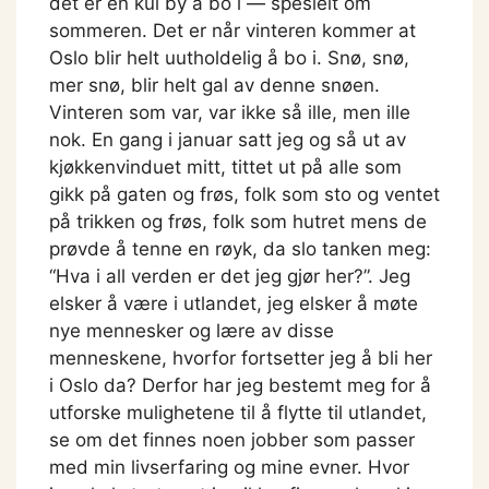
det er en kul by å bo i — spesielt om
sommeren. Det er når vinteren kommer at
Oslo blir helt uutholdelig å bo i. Snø, snø,
mer snø, blir helt gal av denne snøen.
Vinteren som var, var ikke så ille, men ille
nok. En gang i januar satt jeg og så ut av
kjøkkenvinduet mitt, tittet ut på alle som
gikk på gaten og frøs, folk som sto og ventet
på trikken og frøs, folk som hutret mens de
prøvde å tenne en røyk, da slo tanken meg:
“Hva i all verden er det jeg gjør her?”. Jeg
elsker å være i utlandet, jeg elsker å møte
nye mennesker og lære av disse
menneskene, hvorfor fortsetter jeg å bli her
i Oslo da? Derfor har jeg bestemt meg for å
utforske mulighetene til å flytte til utlandet,
se om det finnes noen jobber som passer
med min livserfaring og mine evner. Hvor