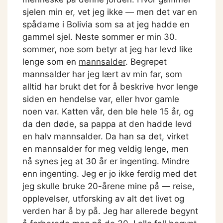
sjelen min er, vet jeg ikke — men det var en
spådame i Bolivia som sa at jeg hadde en
gammel sjel. Neste sommer er min 30.
sommer, noe som betyr at jeg har levd like
lenge som en
mannsalder
. Begrepet
mannsalder har jeg lært av min far, som
alltid har brukt det for å beskrive hvor lenge
siden en hendelse var, eller hvor gamle
noen var. Katten vår, den ble hele 15 år, og
da den døde, sa pappa at den hadde levd
en halv mannsalder. Da han sa det, virket
en mannsalder for meg veldig lenge, men
nå synes jeg at 30 år er ingenting. Mindre
enn ingenting. Jeg er jo ikke ferdig med det
jeg skulle bruke 20-årene mine på — reise,
opplevelser, utforsking av alt det livet og
verden har å by på. Jeg har allerede begynt